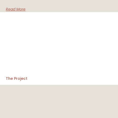
Read More
The Project
About the HRG
In the News
Contact